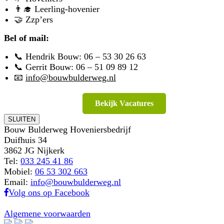
👨‍🎓 Leerling-hovenier
🤝 Zzp’ers
Bel of mail:
📞 Hendrik Bouw:
06 – 53 30 26 63
📞 Gerrit Bouw:
06 – 51 09 89 12
📧
info@bouwbulderweg.nl
Bekijk Vacatures
SLUITEN
Bouw Bulderweg Hoveniersbedrijf
Duifhuis 34
3862 JG Nijkerk
Tel:
033 245 41 86
Mobiel:
06 53 302 663
Email:
info@bouwbulderweg.nl
Volg ons op Facebook
Algemene voorwaarden