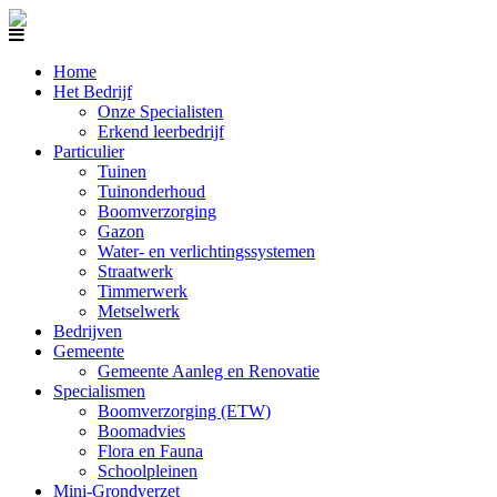
Home
Het Bedrijf
Onze Specialisten
Erkend leerbedrijf
Particulier
Tuinen
Tuinonderhoud
Boomverzorging
Gazon
Water- en verlichtingssystemen
Straatwerk
Timmerwerk
Metselwerk
Bedrijven
Gemeente
Gemeente Aanleg en Renovatie
Specialismen
Boomverzorging (ETW)
Boomadvies
Flora en Fauna
Schoolpleinen
Mini-Grondverzet