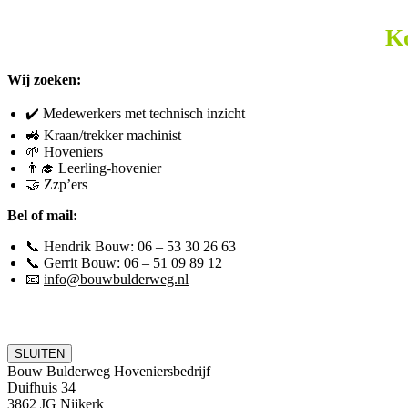
K
Wij zoeken:
✔️ Medewerkers met technisch inzicht
🚜 Kraan/trekker machinist
🌱 Hoveniers
👨‍🎓 Leerling-hovenier
🤝 Zzp’ers
Bel of mail:
📞 Hendrik Bouw:
06 – 53 30 26 63
📞 Gerrit Bouw:
06 – 51 09 89 12
📧
info@bouwbulderweg.nl
SLUITEN
Bouw Bulderweg Hoveniersbedrijf
Duifhuis 34
3862 JG Nijkerk