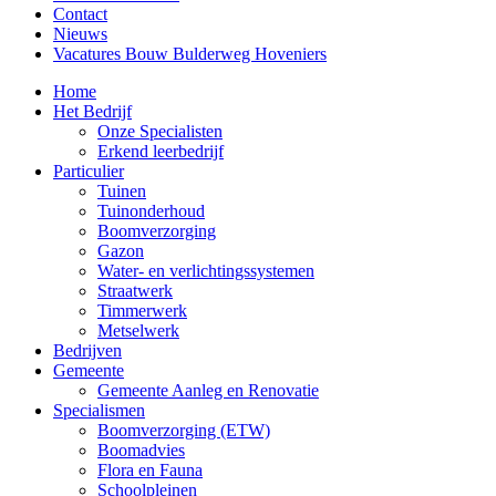
Contact
Nieuws
Vacatures Bouw Bulderweg Hoveniers
Home
Het Bedrijf
Onze Specialisten
Erkend leerbedrijf
Particulier
Tuinen
Tuinonderhoud
Boomverzorging
Gazon
Water- en verlichtingssystemen
Straatwerk
Timmerwerk
Metselwerk
Bedrijven
Gemeente
Gemeente Aanleg en Renovatie
Specialismen
Boomverzorging (ETW)
Boomadvies
Flora en Fauna
Schoolpleinen