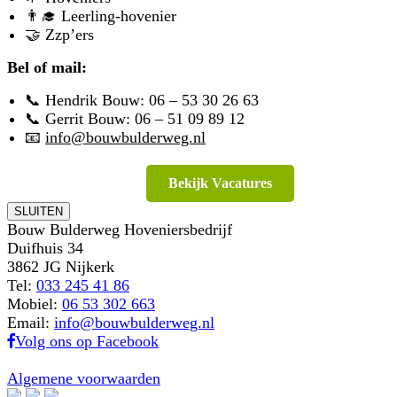
👨‍🎓 Leerling-hovenier
🤝 Zzp’ers
Bel of mail:
📞 Hendrik Bouw:
06 – 53 30 26 63
📞 Gerrit Bouw:
06 – 51 09 89 12
📧
info@bouwbulderweg.nl
Bekijk Vacatures
SLUITEN
Bouw Bulderweg Hoveniersbedrijf
Duifhuis 34
3862 JG Nijkerk
Tel:
033 245 41 86
Mobiel:
06 53 302 663
Email:
info@bouwbulderweg.nl
Volg ons op Facebook
Algemene voorwaarden