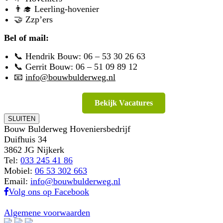
👨‍🎓 Leerling-hovenier
🤝 Zzp’ers
Bel of mail:
📞 Hendrik Bouw:
06 – 53 30 26 63
📞 Gerrit Bouw:
06 – 51 09 89 12
📧
info@bouwbulderweg.nl
Bekijk Vacatures
SLUITEN
Bouw Bulderweg Hoveniersbedrijf
Duifhuis 34
3862 JG Nijkerk
Tel:
033 245 41 86
Mobiel:
06 53 302 663
Email:
info@bouwbulderweg.nl
Volg ons op Facebook
Algemene voorwaarden